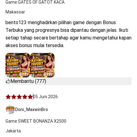
Game:GATES OF GATOT KACA
Makassar
bento123
menghadirkan pilihan game dengan Bonus
Terbuka yang progresnya bisa dipantau dengan jelas. Ikuti
setiap tahap secara bertahap agar kamu mengetahui kapan
akses bonus mulai tersedia.
Membantu (777)
05 Juni 2026
Doni_MaxwinBro
Game:SWEET BONANZA X2500
Jakarta