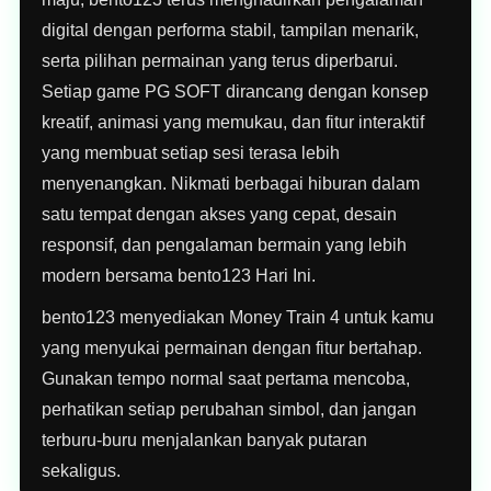
digital dengan performa stabil, tampilan menarik,
serta pilihan permainan yang terus diperbarui.
Setiap game PG SOFT dirancang dengan konsep
kreatif, animasi yang memukau, dan fitur interaktif
yang membuat setiap sesi terasa lebih
menyenangkan. Nikmati berbagai hiburan dalam
satu tempat dengan akses yang cepat, desain
responsif, dan pengalaman bermain yang lebih
modern bersama bento123 Hari Ini.
bento123 menyediakan Money Train 4 untuk kamu
yang menyukai permainan dengan fitur bertahap.
Gunakan tempo normal saat pertama mencoba,
perhatikan setiap perubahan simbol, dan jangan
terburu-buru menjalankan banyak putaran
sekaligus.