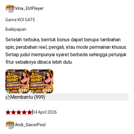
Vina_ElitPlayer
Game:KOI GATE
Balikpapan
Setelah terbuka, bentuk bonus dapat berupa tambahan
spin, perubahan reel, pengali, atau mode permainan khusus.
Setiap judul mempunyai syarat berbeda sehingga petunjuk
fitur sebaiknya dibaca lebih dulu.
Membantu (999)
04 April 2026
Andi_GacorPool