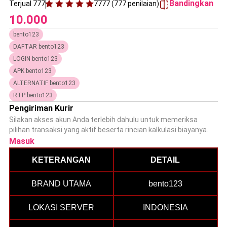
Bandingkan
Terjual 777
7777 (777 penilaian)
10.000
bento123
DAFTAR bento123
LOGIN bento123
APK bento123
ALTERNATIF bento123
RTP bento123
Pengiriman Kurir
Silakan akses akun Anda terlebih dahulu untuk memeriksa
pilihan transaksi yang aktif beserta rincian kalkulasi biayanya.
Masuk
KETERANGAN
DETAIL
BRAND UTAMA
bento123
LOKASI SERVER
INDONESIA