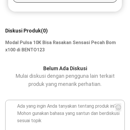
Diskusi Produk(0)
Modal Pulsa 10K Bisa Rasakan Sensasi Pecah Bom
x100 di BENTO123
Belum Ada Diskusi
Mulai diskusi dengan pengguna lain terkait
produk yang menarik perhatian.