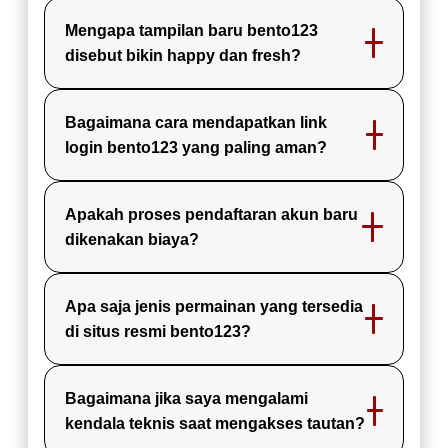
Mengapa tampilan baru bento123
disebut bikin happy dan fresh?
Bagaimana cara mendapatkan link
login bento123 yang paling aman?
Apakah proses pendaftaran akun baru
dikenakan biaya?
Apa saja jenis permainan yang tersedia
di situs resmi bento123?
Bagaimana jika saya mengalami
kendala teknis saat mengakses tautan?