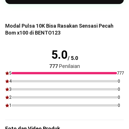
Modal Pulsa 10K Bisa Rasakan Sensasi Pecah
Bom x100 di BENTO123
5.0
/ 5.0
777
Penilaian
5
777
4
0
3
0
2
0
1
0
Foto dan Video Produk