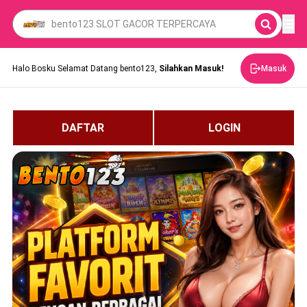
Halo Bosku Selamat Datang bento123,
Silahkan Masuk!
Masuk
DAFTAR
LOGIN